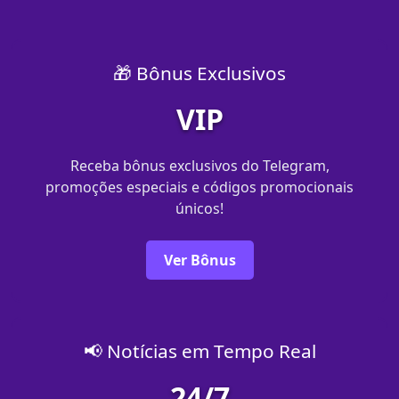
🎁 Bônus Exclusivos
VIP
Receba bônus exclusivos do Telegram,
promoções especiais e códigos promocionais
únicos!
Ver Bônus
📢 Notícias em Tempo Real
24/7