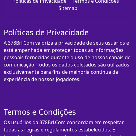
Políticas de Privacidade
Termos e Condições
Sitemap
Políticas de Privacidade
A 378Brl.Com valoriza a privacidade de seus usuários e
está empenhada em proteger todas as informações
pessoais fornecidas durante o uso de nossos canais de
comunicação. Todos os dados coletados são utilizados
exclusivamente para fins de melhoria contínua da
experiência de nossos jogadores.
Termos e Condições
Os usuários da 378Brl.Com concordam em respeitar
todas as regras e regulamentos estabelecidos. É