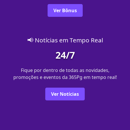
Ver Bônus
📢 Notícias em Tempo Real
24/7
Fique por dentro de todas as novidades,
promoções e eventos da 365Pg em tempo real!
Ver Notícias