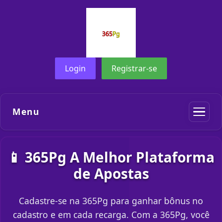
Login
Registrar-se
Menu
📱 365Pg A Melhor Plataforma
de Apostas
Cadastre-se na 365Pg para ganhar bônus no
cadastro e em cada recarga. Com a 365Pg, você