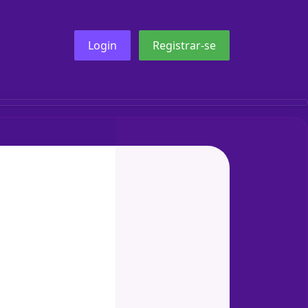
Login
Registrar-se