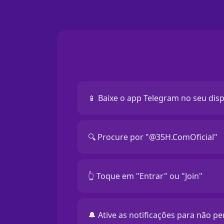
📱 Baixe o app Telegram no seu disp
🔍 Procure por "@35H.ComOficial"
👆 Toque em "Entrar" ou "Join"
🔔 Ative as notificações para não p