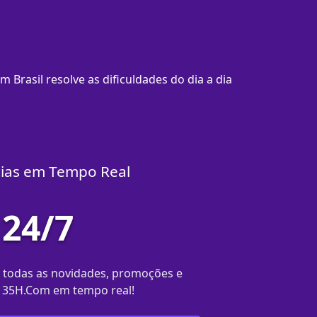
Brasil resolve as dificuldades do dia a dia
cias em Tempo Real
24/7
e todas as novidades, promoções e
 35H.Com em tempo real!