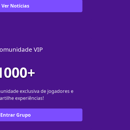
Ver Notícias
Comunidade VIP
1000+
unidade exclusiva de jogadores e
rtilhe experiências!
Entrar Grupo