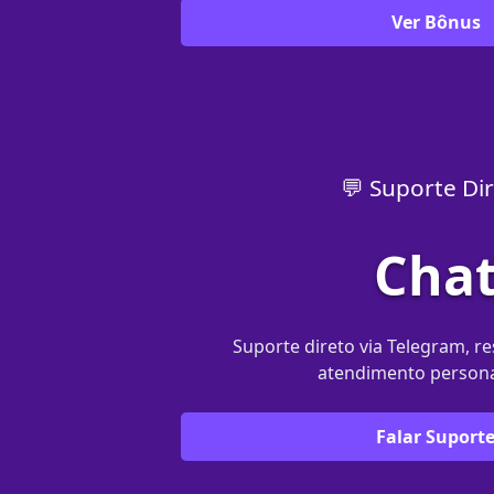
Ver Bônus
💬 Suporte Di
Cha
Suporte direto via Telegram, r
atendimento persona
Falar Suport