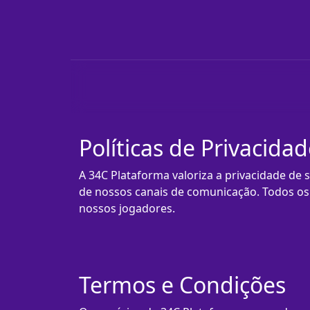
Políticas de Privacida
A 34C Plataforma valoriza a privacidade de
de nossos canais de comunicação. Todos os 
nossos jogadores.
Termos e Condições