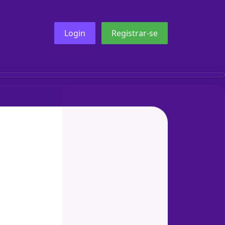
Login
Registrar-se