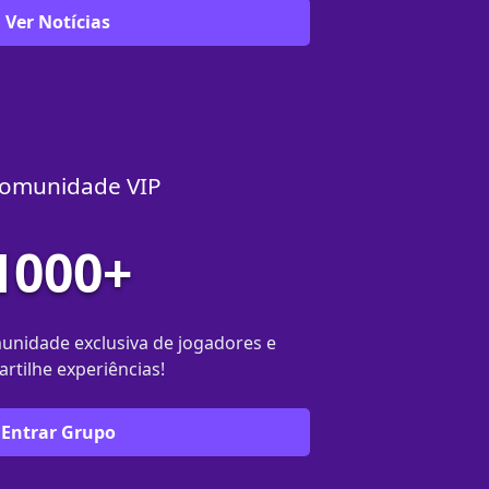
Ver Notícias
Comunidade VIP
1000+
unidade exclusiva de jogadores e
rtilhe experiências!
Entrar Grupo