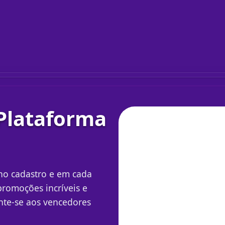
 Plataforma
no cadastro e em cada
promoções incríveis e
unte-se aos vencedores