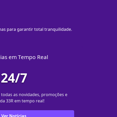
s para garantir total tranquilidade.
cias em Tempo Real
24/7
e todas as novidades, promoções e
 da 33R em tempo real!
Ver Notícias