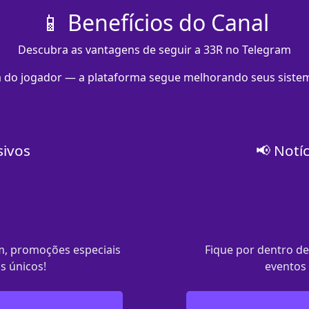
📱 Benefícios do Canal
Descubra as vantagens de seguir a 33R no Telegram
a do jogador — a plataforma segue melhorando seus sistema
sivos
📢 Notí
m, promoções especiais
Fique por dentro d
s únicos!
eventos