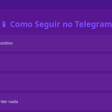
📱 Como Seguir no Telegram
ositivo
erder nada