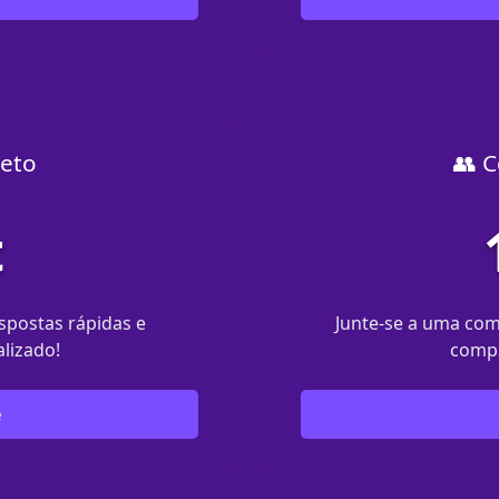
reto
👥 
t
espostas rápidas e
Junte-se a uma com
lizado!
compa
e