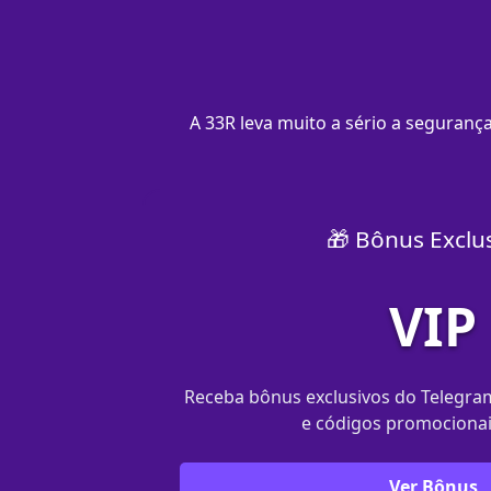
A 33R leva muito a sério a seguranç
🎁 Bônus Exclu
VIP
Receba bônus exclusivos do Telegra
e códigos promocionai
Ver Bônus