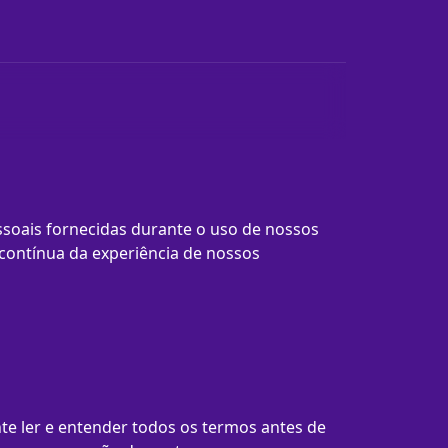
ssoais fornecidas durante o uso de nossos
 contínua da experiência de nossos
te ler e entender todos os termos antes de