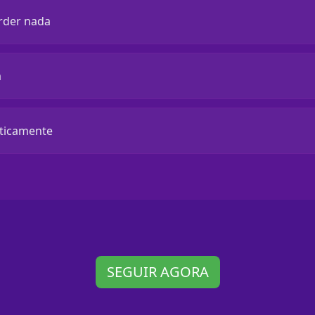
erder nada
a
aticamente
SEGUIR AGORA