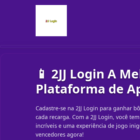
📱 2JJ Login A Me
Plataforma de A
Cadastre-se na 2JJ Login para ganhar b
cada recarga. Com a 2JJ Login, você te
incríveis e uma experiência de jogo inig
vencedores agora!