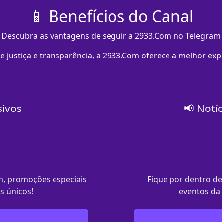
📱 Benefícios do Canal
Descubra as vantagens de seguir a 2933.Com no Telegram
de justiça e transparência, a 2933.Com oferece a melhor exp
sivos
📢 Notí
m, promoções especiais
Fique por dentro d
s únicos!
eventos da