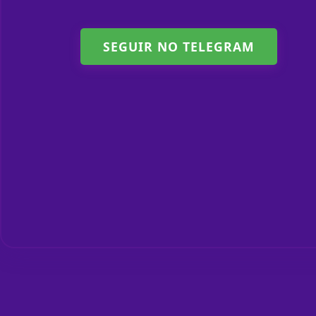
SEGUIR NO TELEGRAM