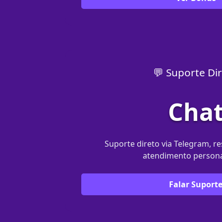
💬 Suporte Di
Cha
Suporte direto via Telegram, r
atendimento persona
Falar Suport