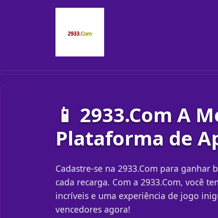
📱 2933.Com A M
Plataforma de A
Cadastre-se na 2933.Com para ganhar 
cada recarga. Com a 2933.Com, você t
incríveis e uma experiência de jogo inig
vencedores agora!