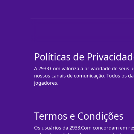
Políticas de Privacida
A 2933.Com valoriza a privacidade de seus 
nossos canais de comunicação. Todos os dad
jogadores.
Termos e Condições
Os usuários da 2933.Com concordam em resp