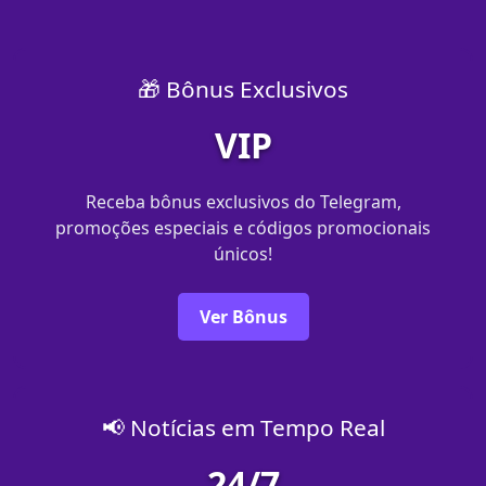
🎁 Bônus Exclusivos
VIP
Receba bônus exclusivos do Telegram,
promoções especiais e códigos promocionais
únicos!
Ver Bônus
📢 Notícias em Tempo Real
24/7