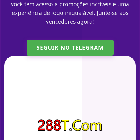
você tem acesso a promoções incríveis e uma
experiência de jogo inigualável. Junte-se aos
vencedores agora!
SEGUIR NO TELEGRAM