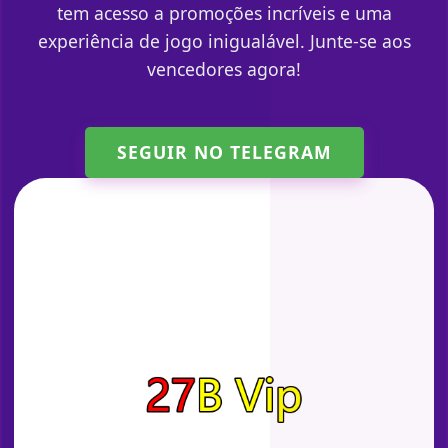
tem acesso a promoções incríveis e uma
experiência de jogo inigualável. Junte-se aos
vencedores agora!
SEGUIR NO TELEGRAM