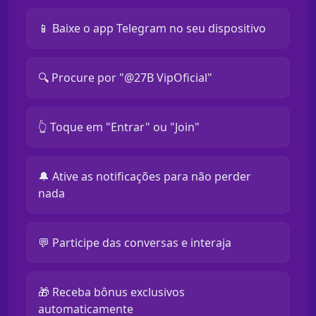
📱 Baixe o app Telegram no seu dispositivo
🔍 Procure por "@27B VipOficial"
👆 Toque em "Entrar" ou "Join"
🔔 Ative as notificações para não perder
nada
💬 Participe das conversas e interaja
🎁 Receba bônus exclusivos
automaticamente