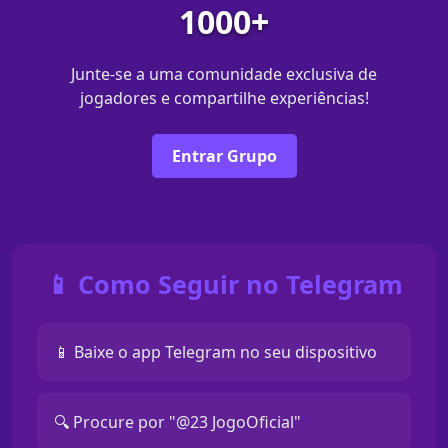
1000+
Junte-se a uma comunidade exclusiva de
jogadores e compartilhe experiências!
Entrar Grupo
📱 Como Seguir no Telegram
📱 Baixe o app Telegram no seu dispositivo
🔍 Procure por "@23 JogoOficial"