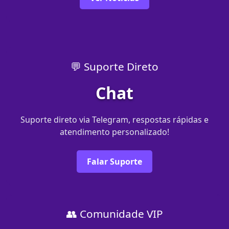
💬 Suporte Direto
Chat
Suporte direto via Telegram, respostas rápidas e
atendimento personalizado!
Falar Suporte
👥 Comunidade VIP