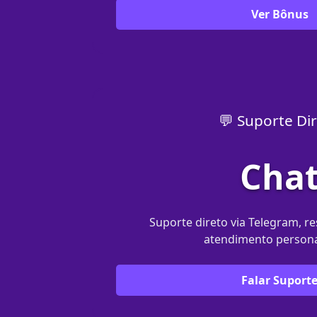
Ver Bônus
💬 Suporte Di
Cha
Suporte direto via Telegram, r
atendimento persona
Falar Suport