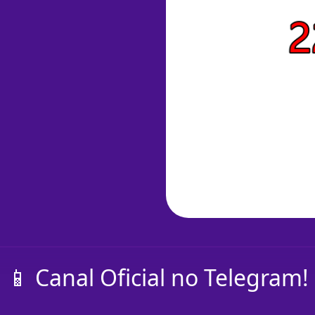
📱 Canal Oficial no Telegram!