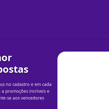
hor
postas
us no cadastro e em cada
 a promoções incríveis e
unte-se aos vencedores