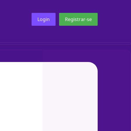
Login
Registrar-se