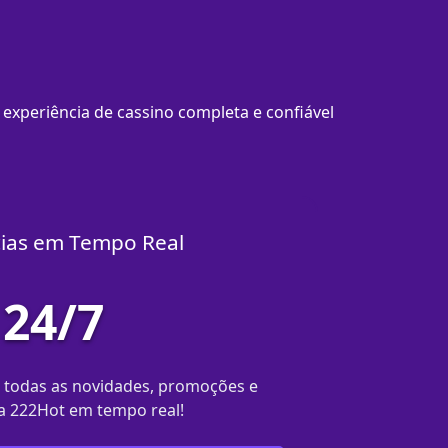
experiência de cassino completa e confiável
cias em Tempo Real
24/7
e todas as novidades, promoções e
a 222Hot em tempo real!