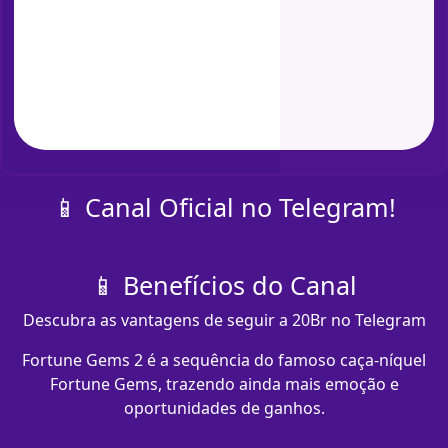
📱 Canal Oficial no Telegram!
📱 Benefícios do Canal
Descubra as vantagens de seguir a 20Br no Telegram
Fortune Gems 2 é a sequência do famoso caça-níquel
Fortune Gems, trazendo ainda mais emoção e
oportunidades de ganhos.