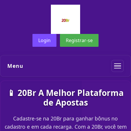
Login
Registrar-se
Menu
📱 20Br A Melhor Plataforma
de Apostas
Cadastre-se na 20Br para ganhar bônus no
cadastro e em cada recarga. Com a 20Br, você tem