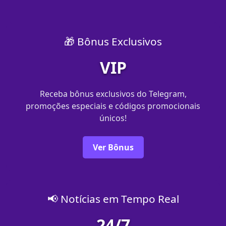
🎁 Bônus Exclusivos
VIP
Receba bônus exclusivos do Telegram,
promoções especiais e códigos promocionais
únicos!
Ver Bônus
📢 Notícias em Tempo Real
24/7