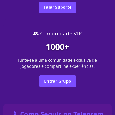
Falar Suporte
👥 Comunidade VIP
1000+
Junte-se a uma comunidade exclusiva de
jogadores e compartilhe experiências!
Entrar Grupo
📱 Como Seguir no Telegram