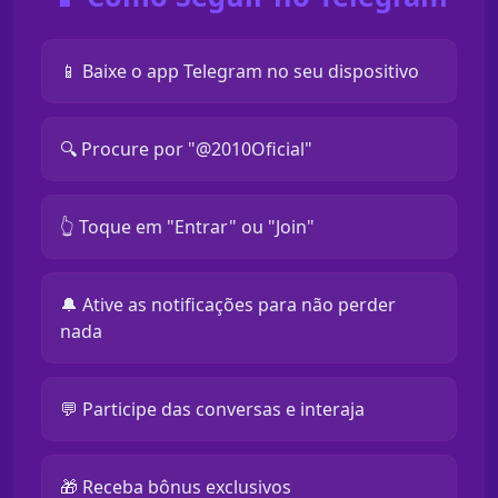
📱 Baixe o app Telegram no seu dispositivo
🔍 Procure por "@2010Oficial"
👆 Toque em "Entrar" ou "Join"
🔔 Ative as notificações para não perder
nada
💬 Participe das conversas e interaja
🎁 Receba bônus exclusivos