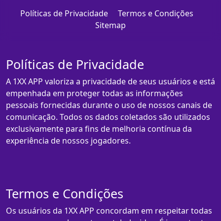
Políticas de Privacidade
Termos e Condições
Sitemap
Políticas de Privacidade
A 1XX APP valoriza a privacidade de seus usuários e está
empenhada em proteger todas as informações
pessoais fornecidas durante o uso de nossos canais de
comunicação. Todos os dados coletados são utilizados
exclusivamente para fins de melhoria contínua da
experiência de nossos jogadores.
Termos e Condições
Os usuários da 1XX APP concordam em respeitar todas