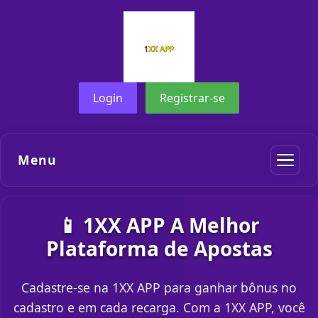
Login
Registrar-se
Menu
📱 1XX APP A Melhor
Plataforma de Apostas
Cadastre-se na 1XX APP para ganhar bônus no
cadastro e em cada recarga. Com a 1XX APP, você