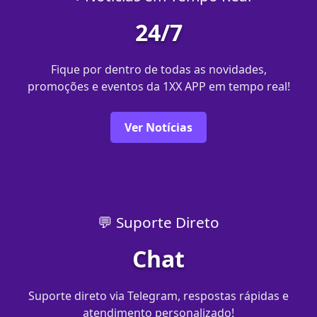
24/7
Fique por dentro de todas as novidades,
promoções e eventos da 1XX APP em tempo real!
Ver Notícias
💬 Suporte Direto
Chat
Suporte direto via Telegram, respostas rápidas e
atendimento personalizado!