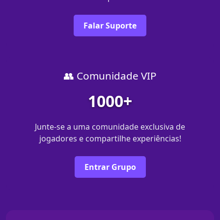
Falar Suporte
👥 Comunidade VIP
1000+
Junte-se a uma comunidade exclusiva de
jogadores e compartilhe experiências!
Entrar Grupo