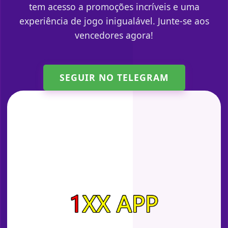
tem acesso a promoções incríveis e uma
experiência de jogo inigualável. Junte-se aos
vencedores agora!
SEGUIR NO TELEGRAM