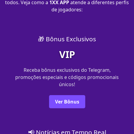
todos. Veja como a
1XX APP
atende a diferentes perfis
de jogadores:
🎁 Bônus Exclusivos
VIP
Receba bônus exclusivos do Telegram,
promoções especiais e códigos promocionais
únicos!
Ver Bônus
📢 Notícias em Tempo Real