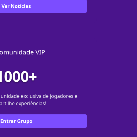
Ver Notícias
Comunidade VIP
1000+
unidade exclusiva de jogadores e
rtilhe experiências!
Entrar Grupo