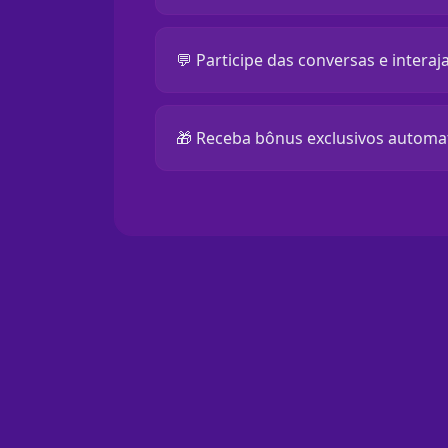
💬 Participe das conversas e interaj
🎁 Receba bônus exclusivos autom