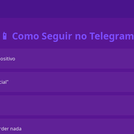
📱 Como Seguir no Telegram
ositivo
ial"
erder nada