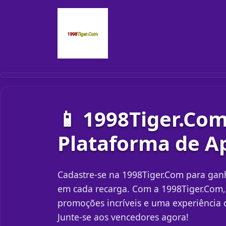
📱 1998Tiger.Co
Plataforma de A
Cadastre-se na 1998Tiger.Com para gan
em cada recarga. Com a 1998Tiger.Com,
promoções incríveis e uma experiência d
Junte-se aos vencedores agora!