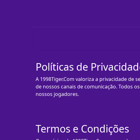
Políticas de Privacida
A 1998Tiger.Com valoriza a privacidade de 
de nossos canais de comunicação. Todos os 
nossos jogadores.
Termos e Condições