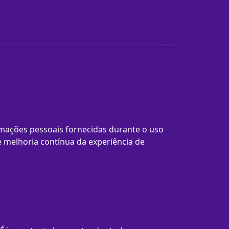
rmações pessoais fornecidas durante o uso
e melhoria contínua da experiência de