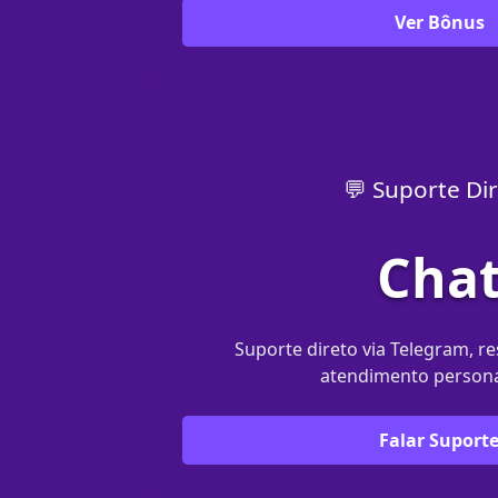
Ver Bônus
💬 Suporte Di
Cha
Suporte direto via Telegram, r
atendimento persona
Falar Suport