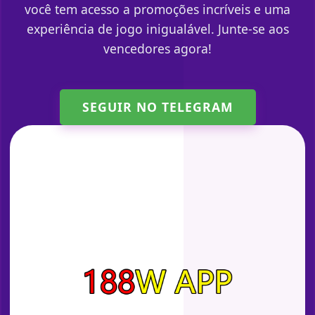
você tem acesso a promoções incríveis e uma
experiência de jogo inigualável. Junte-se aos
vencedores agora!
SEGUIR NO TELEGRAM