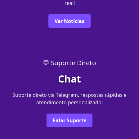
real!
Ver Notícias
💬 Suporte Direto
Chat
Suporte direto via Telegram, respostas rápidas e
atendimento personalizado!
Falar Suporte