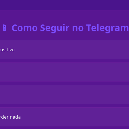
📱 Como Seguir no Telegram
ositivo
erder nada