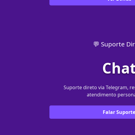
💬 Suporte Di
Cha
Suporte direto via Telegram, r
atendimento persona
Falar Suport