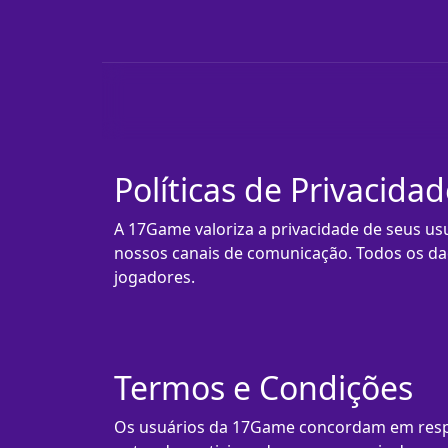
Políticas de Privacida
A 17Game valoriza a privacidade de seus u
nossos canais de comunicação. Todos os dad
jogadores.
Termos e Condições
Os usuários da 17Game concordam em respei