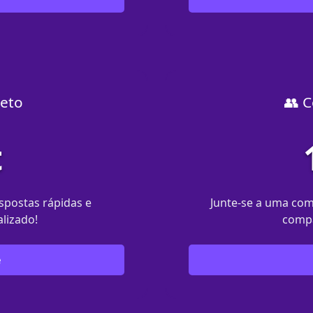
reto
👥 
t
espostas rápidas e
Junte-se a uma com
lizado!
compa
e