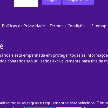
Políticas de Privacidade
Termos e Condições
Sitemap
de
suários e está empenhada em proteger todas as informaçõe
os coletados são utilizados exclusivamente para fins de m
tar todas as regras e regulamentos estabelecidos. É impo