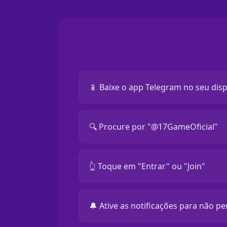
📱 Baixe o app Telegram no seu disp
🔍 Procure por "@17GameOficial"
👆 Toque em "Entrar" ou "Join"
🔔 Ative as notificações para não p