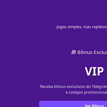
Jogos simples, mas repletos
🎁 Bônus Exclu
VIP
Receba bônus exclusivos do Telegra
e códigos promocionai
Ver Bônus