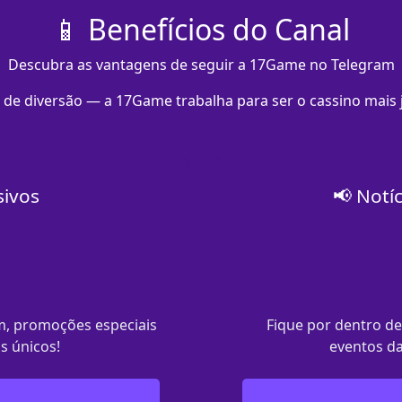
📱 Benefícios do Canal
Descubra as vantagens de seguir a 17Game no Telegram
 de diversão — a 17Game trabalha para ser o cassino mais ju
sivos
📢 Notí
m, promoções especiais
Fique por dentro d
s únicos!
eventos d