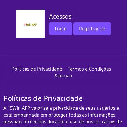
Acessos
Login
Registrar-se
Políticas de Privacidade
Termos e Condições
Sitemap
Políticas de Privacidade
A 15Win APP valoriza a privacidade de seus usuários e
está empenhada em proteger todas as informações
pessoais fornecidas durante o uso de nossos canais de