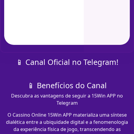
📱 Canal Oficial no Telegram!
📱 Benefícios do Canal
Descubra as vantagens de seguir a 15Win APP no
Telegram
O Cassino Online 15Win APP materializa uma síntese
dialética entre a ubiquidade digital e a fenomenologia
da experiência física de jogo, transcendendo as