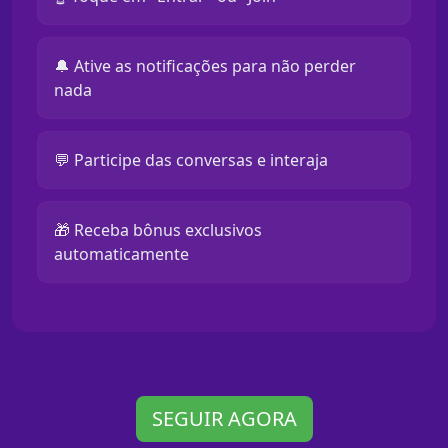
🔔 Ative as notificações para não perder
nada
💬 Participe das conversas e interaja
🎁 Receba bônus exclusivos
automaticamente
SEGUIR AGORA