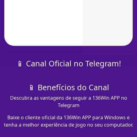
📱 Canal Oficial no Telegram!
📱 Benefícios do Canal
Descubra as vantagens de seguir a 136Win APP no
Telegram
Baixe o cliente oficial da 136Win APP para Windows e
tenha a melhor experiência de jogo no seu computador.