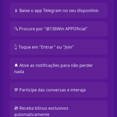
📱 Baixe o app Telegram no seu dispositivo
🔍 Procure por "@136Win APPOficial"
👆 Toque em "Entrar" ou "Join"
🔔 Ative as notificações para não perder
nada
💬 Participe das conversas e interaja
🎁 Receba bônus exclusivos
automaticamente