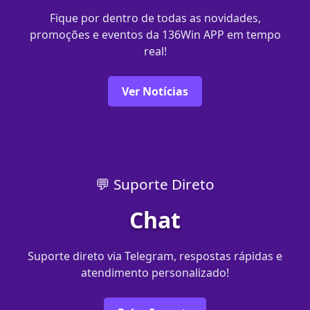
Fique por dentro de todas as novidades,
promoções e eventos da 136Win APP em tempo
real!
Ver Notícias
💬 Suporte Direto
Chat
Suporte direto via Telegram, respostas rápidas e
atendimento personalizado!