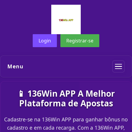
Login
Registrar-se
Menu
📱 136Win APP A Melhor
Plataforma de Apostas
Cadastre-se na 136Win APP para ganhar bônus no
cadastro e em cada recarga. Com a 136Win APP,