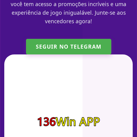
você tem acesso a promoções incríveis e uma
experiência de jogo inigualável. Junte-se aos
vencedores agora!
SEGUIR NO TELEGRAM