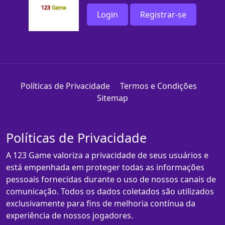
Login
Registrar-se
Políticas de Privacidade
Termos e Condições
Sitemap
Políticas de Privacidade
A 123 Game valoriza a privacidade de seus usuários e
está empenhada em proteger todas as informações
pessoais fornecidas durante o uso de nossos canais de
comunicação. Todos os dados coletados são utilizados
exclusivamente para fins de melhoria contínua da
experiência de nossos jogadores.