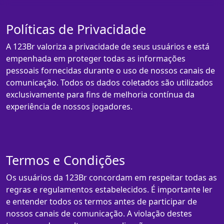
Políticas de Privacidade
A 123Br valoriza a privacidade de seus usuários e está
empenhada em proteger todas as informações
pessoais fornecidas durante o uso de nossos canais de
comunicação. Todos os dados coletados são utilizados
exclusivamente para fins de melhoria contínua da
experiência de nossos jogadores.
Termos e Condições
Os usuários da 123Br concordam em respeitar todas as
regras e regulamentos estabelecidos. É importante ler
e entender todos os termos antes de participar de
nossos canais de comunicação. A violação destes