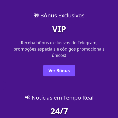
🎁 Bônus Exclusivos
VIP
Receba bônus exclusivos do Telegram,
promoções especiais e códigos promocionais
únicos!
Ver Bônus
📢 Notícias em Tempo Real
24/7