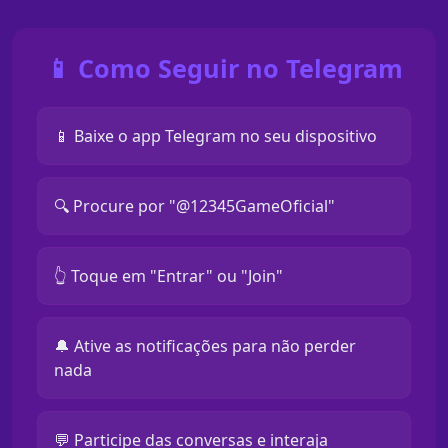
📱 Como Seguir no Telegram
📱 Baixe o app Telegram no seu dispositivo
🔍 Procure por "@12345GameOficial"
👆 Toque em "Entrar" ou "Join"
🔔 Ative as notificações para não perder
nada
💬 Participe das conversas e interaja