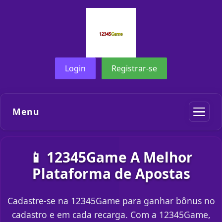
Login
Registrar-se
Menu
📱 12345Game A Melhor
Plataforma de Apostas
Cadastre-se na 12345Game para ganhar bônus no
cadastro e em cada recarga. Com a 12345Game,