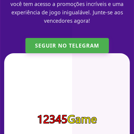
você tem acesso a promoções incríveis e uma
experiência de jogo inigualável. Junte-se aos
vencedores agora!
SEGUIR NO TELEGRAM