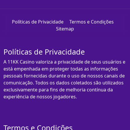
Políticas de Privacidade
Termos e Condições
Sitemap
Políticas de Privacidade
A 11KK Casino valoriza a privacidade de seus usuários e
está empenhada em proteger todas as informações
pessoais fornecidas durante o uso de nossos canais de
comunicação. Todos os dados coletados são utilizados
exclusivamente para fins de melhoria contínua da
experiência de nossos jogadores.
Termos e Condições