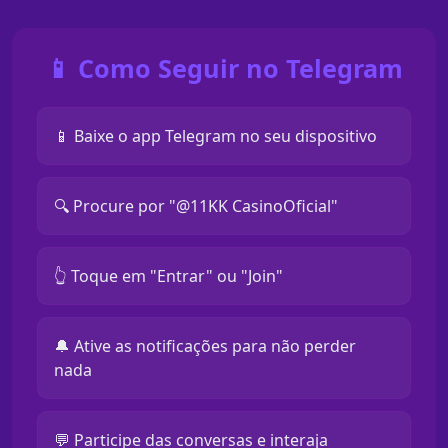
📱 Como Seguir no Telegram
📱 Baixe o app Telegram no seu dispositivo
🔍 Procure por "@11KK CasinoOficial"
👆 Toque em "Entrar" ou "Join"
🔔 Ative as notificações para não perder
nada
💬 Participe das conversas e interaja