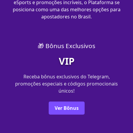
eSports e promoções incríveis, o Plataforma se
posiciona como uma das melhores opções para
apostadores no Brasil.
🎁 Bônus Exclusivos
VIP
Receba bônus exclusivos do Telegram,
promoções especiais e códigos promocionais
únicos!
Ver Bônus