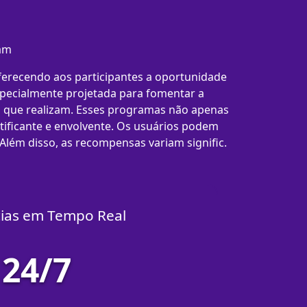
ram
erecendo aos participantes a oportunidade
especialmente projetada para fomentar a
o que realizam. Esses programas não apenas
ificante e envolvente. Os usuários podem
Além disso, as recompensas variam signific.
cias em Tempo Real
24/7