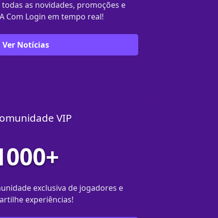
e todas as novidades, promoções e
A Com Login em tempo real!
Ver Notícias
Comunidade VIP
1000+
unidade exclusiva de jogadores e
rtilhe experiências!