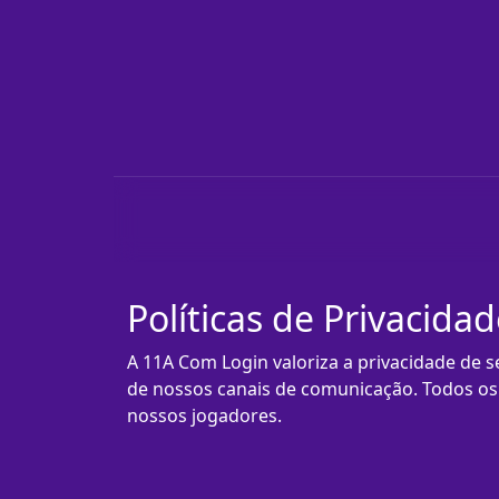
Políticas de Privacida
A 11A Com Login valoriza a privacidade de 
de nossos canais de comunicação. Todos os 
nossos jogadores.