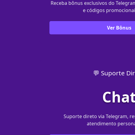
Receba bônus exclusivos do Telegra
e códigos promocionai
Ver Bônus
💬 Suporte Di
Cha
Suporte direto via Telegram, r
atendimento persona