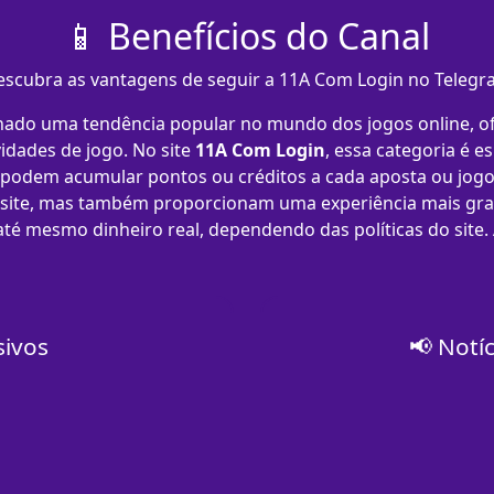
📱 Benefícios do Canal
scubra as vantagens de seguir a 11A Com Login no Teleg
do uma tendência popular no mundo dos jogos online, of
dades de jogo. No site
11A Com Login
, essa categoria é 
 podem acumular pontos ou créditos a cada aposta ou jog
 site, mas também proporcionam uma experiência mais grat
té mesmo dinheiro real, dependendo das políticas do site. 
sivos
📢 Notí