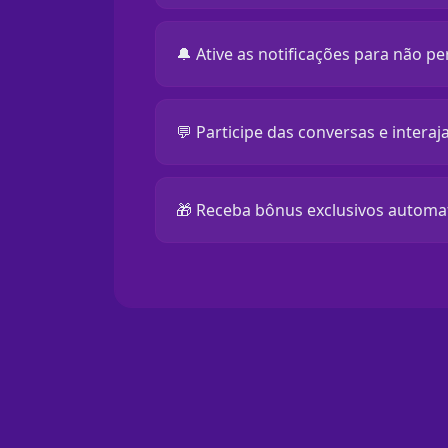
🔔 Ative as notificações para não p
💬 Participe das conversas e interaj
🎁 Receba bônus exclusivos autom