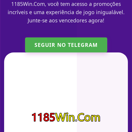
1185Win.Com, você tem acesso a promoções
incríveis e uma experiência de jogo inigualável.
Junte-se aos vencedores agora!
SEGUIR NO TELEGRAM