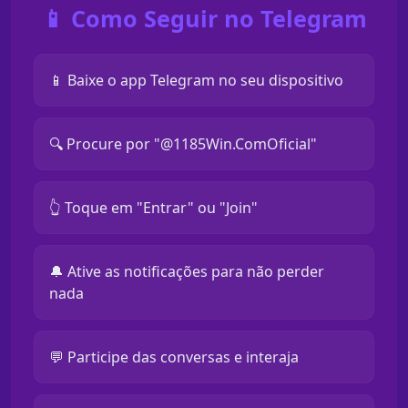
📱 Como Seguir no Telegram
📱 Baixe o app Telegram no seu dispositivo
🔍 Procure por "@1185Win.ComOficial"
👆 Toque em "Entrar" ou "Join"
🔔 Ative as notificações para não perder
nada
💬 Participe das conversas e interaja