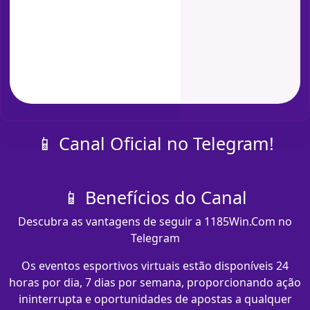
📱 Canal Oficial no Telegram!
📱 Benefícios do Canal
Descubra as vantagens de seguir a 1185Win.Com no
Telegram
Os eventos esportivos virtuais estão disponíveis 24
horas por dia, 7 dias por semana, proporcionando ação
ininterrupta e oportunidades de apostas a qualquer