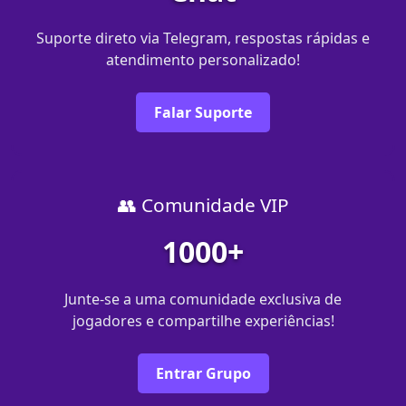
Suporte direto via Telegram, respostas rápidas e
atendimento personalizado!
Falar Suporte
👥 Comunidade VIP
1000+
Junte-se a uma comunidade exclusiva de
jogadores e compartilhe experiências!
Entrar Grupo