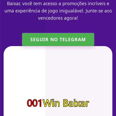
Baixar, você tem acesso a promoções incríveis e
uma experiência de jogo inigualável. Junte-se aos
vencedores agora!
SEGUIR NO TELEGRAM