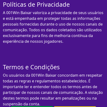
Políticas de Privacidade
A 001Win Baixar valoriza a privacidade de seus usuários
e está empenhada em proteger todas as informações
pessoais fornecidas durante o uso de nossos canais de
comunicação. Todos os dados coletados são utilizados
exclusivamente para fins de melhoria contínua da
experiência de nossos jogadores.
Termos e Condições
Os usuários da 001Win Baixar concordam em respeitar
todas as regras e regulamentos estabelecidos. É
importante ler e entender todos os termos antes de
participar de nossos canais de comunicação. A violação
destes termos pode resultar em penalizações ou na
suspensão da conta.